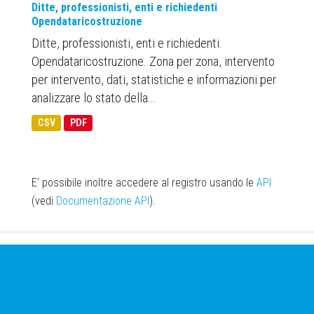
Ditte, professionisti, enti e richiedenti
Opendataricostruzione
Ditte, professionisti, enti e richiedenti.
Opendataricostruzione. Zona per zona, intervento
per intervento, dati, statistiche e informazioni per
analizzare lo stato della...
CSV
PDF
E' possibile inoltre accedere al registro usando le
API
(vedi
Documentazione API
).
Informazioni Opendatalaquila - portale CKAN
CKAN API
CKAN Association